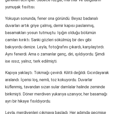
yumuşak fısıltısı.
Yokuşun sonunda, fener ona göründü. Beyaz badanalı
duvarları artık griye çalmış, demir kapısı paslanmış,
basamakları yosun tutmuştu. Işığın olduğu bölümün
camları kırıktı. Sanki gözleri sökülmüş bir dev gibi
bakıyordu denize. Leyla, fotoğrafını çıkardı, karşılaştırdı.
Aynı fenerdi. Ama o zamanlar genç, diri, ışıldıyordu. Şimdi
ise ıssız, yalnız, terk edilmişti.
Kapıya yaklaştı. Tokmağı çevirdi. Kilitli değildi. Gıcırdayarak
aralandı. İçerisi loş, nemli, toz kokuyordu. Duvarlar
küflenmiş, tavandan sızan sular damlalar halinde zeminde
birikmişti. Döner merdiven yukarıya uzanıyor, her basamağı
ayrı bir hikaye fısıldıyordu.
Leyla, merdivenleri çıkmaya başladı. Her adımda geçmişe