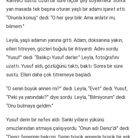
Kahveci sustu. Uzun bir süre hiçbir şey söylemedi. Sonra
yan masada tek başına oturan yaşlı bir adamı işaret etti.
“Onunla konuş” dedi. “O her şeyi bilir. Ama anlatır mı,
bilmem.”
Leyla, yaşlı adamın yanına gitti. Adam, doksanına yakın,
elleri titreyen, gözleri buğulu bir ihtiyardı. Adını sordu.
“Yusuf” dedi. “Balıkçı Yusuf derler.” Leyla, fotoğrafını
uzattı. Yusuf aldı, gözlüğünü taktı, baktı. Sonra bir süre
sustu. Elleri daha çok titremeye başladı.
“O senin büyük annen mi?” dedi. Leyla, “Evet” dedi. Yusuf,
“Peki ya yanındaki?” diye sordu. Leyla, “Bilmiyorum” dedi.
“Onu bulmaya geldim.”
Yusuf derin bir nefes aldı. Sanki yılların yükünü
omuzlarından atmaya çalışıyordu. “Onun adı Deniz’di” dedi.
“Deniz fenerinin bekçisi. Senin büyük annenle büyük bir aşk