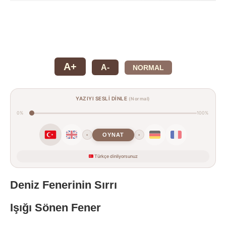
A+
A-
NORMAL
YAZIYI SESLİ DİNLE
(Normal)
0%
100%
OYNAT
‹
›
Türkçe dinliyorsunuz
Deniz Fenerinin Sırrı
Işığı Sönen Fener