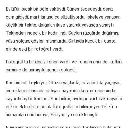
Eylül’ün sıcak bir öğle vaktiydi. Güneş tepedeydi, deniz
cam gibiydi, martılar usulca süzülüyordu. İskeleye yanaşan
küçük bir tekne, dalgaları ikiye yararak yavaşça yanaştı.
Tekneden incecik bir kadın indi. Saçları rüzgârda dağılmış,
yüzü solgun, gözleri mahmurdu. Sırtında küçük bir çanta,
elinde eski bir fotoğraf vardı.
Fotoğrafta bir deniz feneri vardı. Ve fenerin önünde, kolları
birbirine dolanmış iki gencin gölgesi.
Kadının adı
Leyla
‘ydı. Otuzlu yaşlarda, İstanbul’da yaşayan,
bir reklam ajansında çalışan, hayatının koşturmacasında
kaybolmuş bir kadındı. Son birkaç aydır peşini bırakmayan o
eski mektuplar, o soluk fotoğraflar, o bilinmeyen telefon
numaraları onu buraya, Sarıyarlı’ya sürüklemişti.
Büyükannesinin ölümünden sonra, evini toplarken bulmuştu