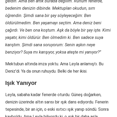
geldin. Ama ben artık burada değilim. Ruhum fenerde,
bedenim denizin dibinde. Mektupları okudun, sırrı
öğrendin. Şimdi sana bir şey söyleyeceğim: Ben
öldürülmedim. Ben yaşamayı seçtim. Ama deniz beni
çağırdı. Ve ben ona koştum. Aşk da böyle bir şey işte. Kimi
yaşatır, kimi öldürür. Ben ölmedim ki. Ben sadece suya
karıştım. Şimdi sana soruyorum: Senin aşkın neye
benziyor? Suya mı karışıyor, yoksa ateşte mi yanıyor?”
Mektubun altında imza yoktu. Ama Leyla anlamıştı. Bu
Deniz’di. Ya da onun ruhuydu. Belki de her ikisi.
Işık Yanıyor
Leyla, sabaha kadar fenerde oturdu. Güneş doğarken,
denizin üzerinde altın sarısı bir ışık dans ediyordu. Fenerin
tepesinde, bir an için, o eski ısıtıcı ışık yanıp söndü. Sonra
kayboldu. Ama Leyla biliyordu ki, o ışık bir daha asla