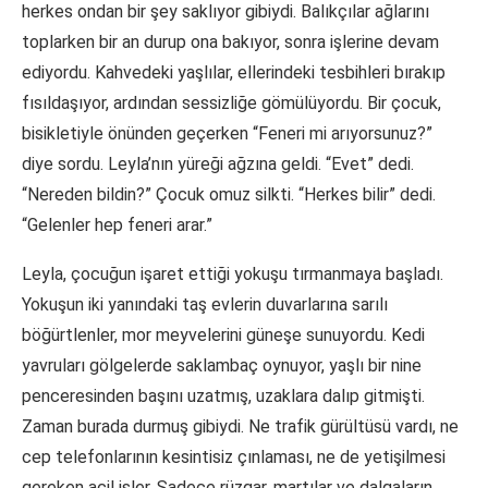
herkes ondan bir şey saklıyor gibiydi. Balıkçılar ağlarını
toplarken bir an durup ona bakıyor, sonra işlerine devam
ediyordu. Kahvedeki yaşlılar, ellerindeki tesbihleri bırakıp
fısıldaşıyor, ardından sessizliğe gömülüyordu. Bir çocuk,
bisikletiyle önünden geçerken “Feneri mi arıyorsunuz?”
diye sordu. Leyla’nın yüreği ağzına geldi. “Evet” dedi.
“Nereden bildin?” Çocuk omuz silkti. “Herkes bilir” dedi.
“Gelenler hep feneri arar.”
Leyla, çocuğun işaret ettiği yokuşu tırmanmaya başladı.
Yokuşun iki yanındaki taş evlerin duvarlarına sarılı
böğürtlenler, mor meyvelerini güneşe sunuyordu. Kedi
yavruları gölgelerde saklambaç oynuyor, yaşlı bir nine
penceresinden başını uzatmış, uzaklara dalıp gitmişti.
Zaman burada durmuş gibiydi. Ne trafik gürültüsü vardı, ne
cep telefonlarının kesintisiz çınlaması, ne de yetişilmesi
gereken acil işler. Sadece rüzgar, martılar ve dalgaların