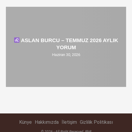
ASLAN BURCU – TEMMUZ 2026 AYLIK
YORUM
Haziran 30, 2026
Künye
Hakkımızda
İletişim
Gizlilik Politikası
© 2026 - All Right Reserved. BbR