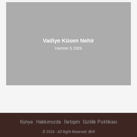
Vadiye Küsen Nehir
Haziran 5, 2026
Künye
Hakkımızda
İletişim
Gizlilik Politikası
© 2026 - All Right Reserved. BbR