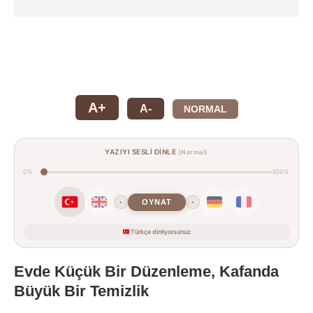
A+
A-
NORMAL
YAZIYI SESLİ DİNLE
(Normal)
0%
100%
OYNAT
‹
›
Türkçe dinliyorsunuz
Evde Küçük Bir Düzenleme, Kafanda
Büyük Bir Temizlik