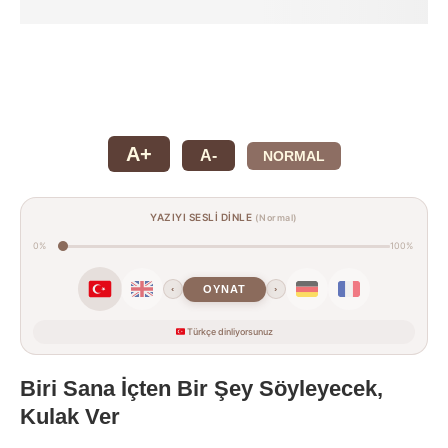
A+
A-
NORMAL
YAZIYI SESLİ DİNLE
(Normal)
0%
100%
OYNAT
‹
›
Türkçe dinliyorsunuz
Biri Sana İçten Bir Şey Söyleyecek,
Kulak Ver