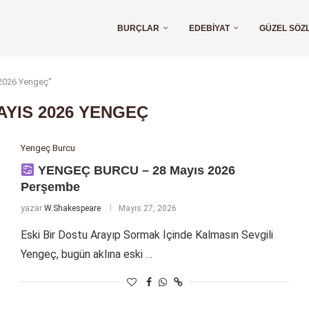
BURÇLAR
EDEBIYAT
GÜZEL SÖZ
s 2026 Yengeç"
AYIS 2026 YENGEÇ
Yengeç Burcu
YENGEÇ BURCU – 28 Mayıs 2026
Perşembe
yazar
W.Shakespeare
Mayıs 27, 2026
Eski Bir Dostu Arayıp Sormak İçinde Kalmasın Sevgili
Yengeç, bugün aklına eski …