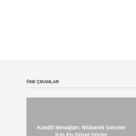
ÖNE ÇIKANLAR
Kandil Mesajları: Mübarek Geceler
İçin En Güzel Sözler