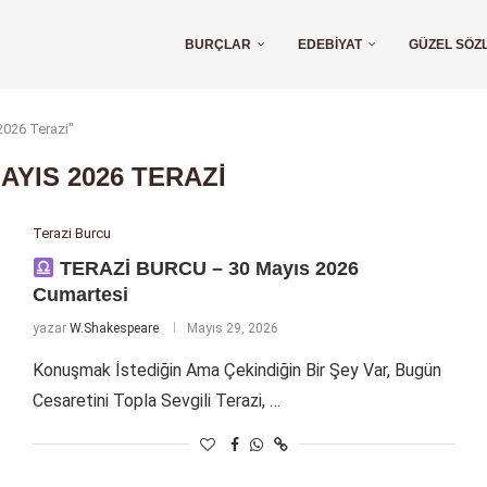
BURÇLAR
EDEBIYAT
GÜZEL SÖZ
 2026 Terazi"
AYIS 2026 TERAZI
Terazi Burcu
TERAZİ BURCU – 30 Mayıs 2026
Cumartesi
yazar
W.Shakespeare
Mayıs 29, 2026
Konuşmak İstediğin Ama Çekindiğin Bir Şey Var, Bugün
Cesaretini Topla Sevgili Terazi, …