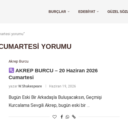
BURÇLAR
EDEBIYAT
GÜZEL SÖZ
umartesi yorumu"
CUMARTESI YORUMU
Akrep Burcu
AKREP BURCU – 20 Haziran 2026
Cumartesi
yazar
W.Shakespeare
Haziran 19, 2026
Bugün Eski Bir Arkadaşla Buluşacaksın, Geçmişi
Kurcalama Sevgili Akrep, bugün eski bir …