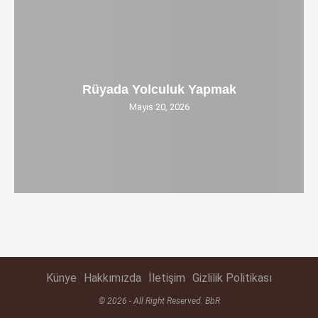
Rüyada Yolculuk Yapmak
Mayıs 20, 2026
Künye
Hakkımızda
İletişim
Gizlilik Politikası
© 2026 - All Right Reserved. BbR