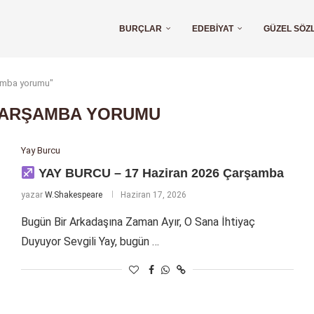
BURÇLAR
EDEBIYAT
GÜZEL SÖZ
şamba yorumu"
ÇARŞAMBA YORUMU
Yay Burcu
YAY BURCU – 17 Haziran 2026 Çarşamba
yazar
W.Shakespeare
Haziran 17, 2026
Bugün Bir Arkadaşına Zaman Ayır, O Sana İhtiyaç
Duyuyor Sevgili Yay, bugün …