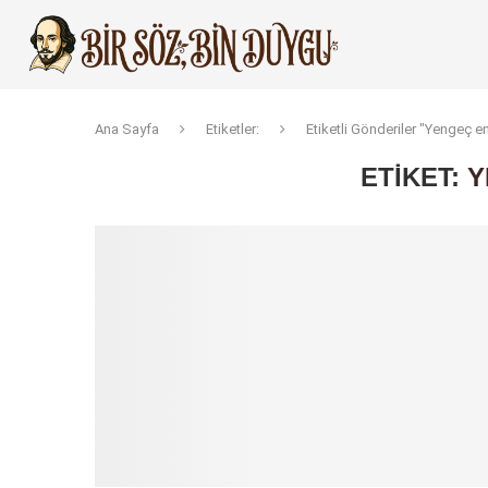
Ana Sayfa
Etiketler:
Etiketli Gönderiler "Yengeç en
ETIKET:
Y