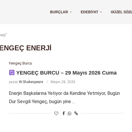
BURÇLAR
EDEBIYAT
GÜZEL SÖZ
erji"
ENGEÇ ENERJI
Yengeç Burcu
YENGEÇ BURCU – 29 Mayıs 2026 Cuma
yazar
W.Shakespeare
Mayıs 28, 2026
Enerjin Başkalarına Yetiyor da Kendine Yetmiyor, Bugün
Dur Sevgili Yengeç, bugün yine …