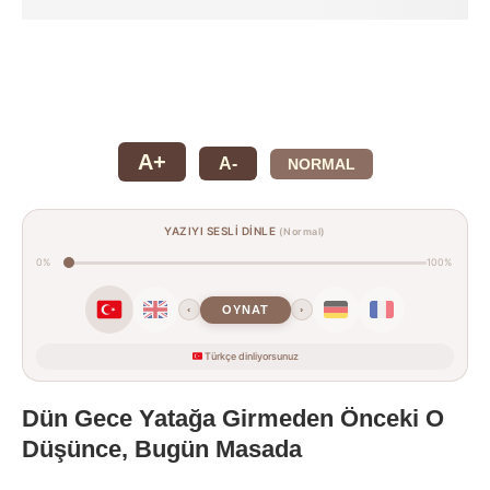
A+
A-
NORMAL
YAZIYI SESLİ DİNLE
(Normal)
0%
100%
OYNAT
‹
›
Türkçe dinliyorsunuz
Dün Gece Yatağa Girmeden Önceki O
Düşünce, Bugün Masada