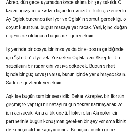
Akrep, dün gece uyumadan önce aklına bir şey takıldı. O
kadar uğraştın, o kadar düşündün, ama bir türlü çözemedin.
Ay Oğlak burcunda ilerliyor ve Oğlak’ın somut gerçekliği, o
soyut kuruntunu bugün masaya yatıracak. Yani, içine doğan
o şeyin ne olduğunu bugün net göreceksin.
İş yerinde bir dosya, bir imza ya da bir e-posta geldiğinde,
için “işte bu” diyecek. Yükseleni Oğlak olan Akrepler, bu
sezgilerini bir rapor gibi yazıya dökecek. Bugün şirket
içinde bir güç savaşı varsa, bunun içinde yer almayacaksın.
Sadece gözlemleyeceksin.
Aşk ise bugün tam bir sessizlik. Bekar Akrepler, bir flörtün
geçmişte yaptığı bir hatayı bugün tekrar hatırlayacak ve
için acıyacak. Ama artık geçti. İlişkisi olan Akrepler için
partnerinle bugün konuşman gereken bir şey var ama ikiniz
de konuşmaktan kaçıyorsunuz. Konuşun, çünkü gece