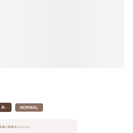
A-
NORMAL
SESLİ DİNLE
(Normal)