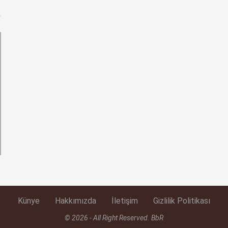
Künye
Hakkımızda
İletişim
Gizlilik Politikası
© 2026 - All Right Reserved. BbR