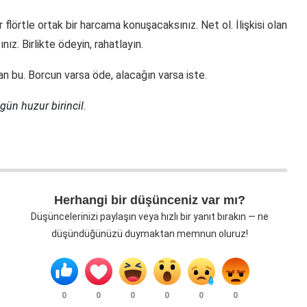
 flörtle ortak bir harcama konuşacaksınız. Net ol. İlişkisi olan
ız. Birlikte ödeyin, rahatlayın.
n bu. Borcun varsa öde, alacağın varsa iste.
gün huzur birincil.
Herhangi bir düşünceniz var mı?
Düşüncelerinizi paylaşın veya hızlı bir yanıt bırakın — ne
düşündüğünüzü duymaktan memnun oluruz!
0
0
0
0
0
0