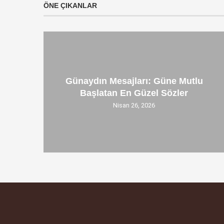
ÖNE ÇIKANLAR
Günaydın Mesajları: Güne Mutlu
Başlatan En Güzel Sözler
Nisan 26, 2026