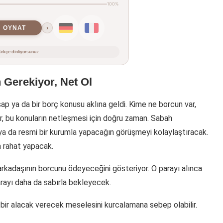
100%
OYNAT
›
rkçe dinliyorsunuz
Gerekiyor, Net Ol
ap ya da bir borç konusu aklına geldi. Kime ne borcun var,
r, bu konuların netleşmesi için doğru zaman. Sabah
 ya da resmi bir kurumla yapacağın görüşmeyi kolaylaştıracak.
a rahat yapacak.
arkadaşının borcunu ödeyeceğini gösteriyor. O parayı alınca
arayı daha da sabırla bekleyecek.
ir alacak verecek meselesini kurcalamana sebep olabilir.