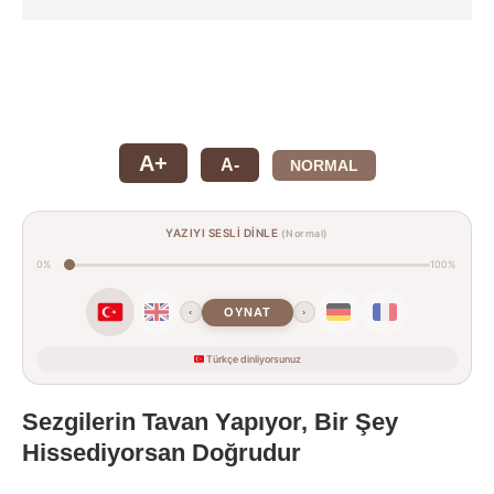
A+
A-
NORMAL
YAZIYI SESLİ DİNLE
(Normal)
0%
100%
OYNAT
‹
›
Türkçe dinliyorsunuz
Sezgilerin Tavan Yapıyor, Bir Şey
Hissediyorsan Doğrudur