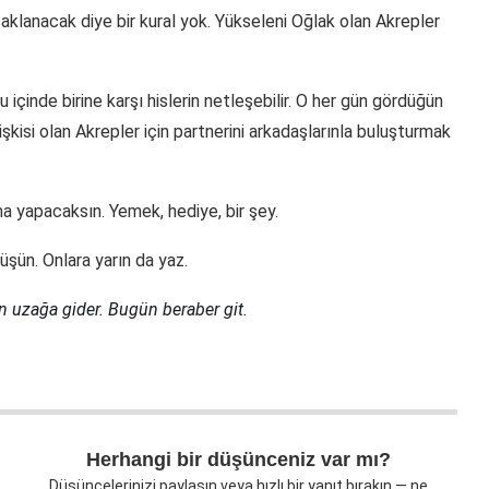
r saklanacak diye bir kural yok. Yükseleni Oğlak olan Akrepler
içinde birine karşı hislerin netleşebilir. O her gün gördüğün
şkisi olan Akrepler için partnerini arkadaşlarınla buluşturmak
a yapacaksın. Yemek, hediye, bir şey.
ün. Onlara yarın da yaz.
en uzağa gider. Bugün beraber git.
Herhangi bir düşünceniz var mı?
Düşüncelerinizi paylaşın veya hızlı bir yanıt bırakın — ne