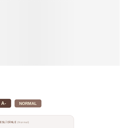
A-
NORMAL
SESLİ DİNLE
(Normal)