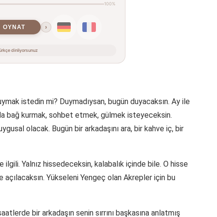
100%
OYNAT
›
rkçe dinliyorsunuz
duymak istedin mi? Duymadıysan, bugün duyacaksın. Ay ile
rla bağ kurmak, sohbet etmek, gülmek isteyeceksin.
ygusal olacak. Bugün bir arkadaşını ara, bir kahve iç, bir
e ilgili. Yalnız hissedeceksin, kalabalık içinde bile. O hisse
e açılacaksın. Yükseleni Yengeç olan Akrepler için bu
saatlerde bir arkadaşın senin sırrını başkasına anlatmış