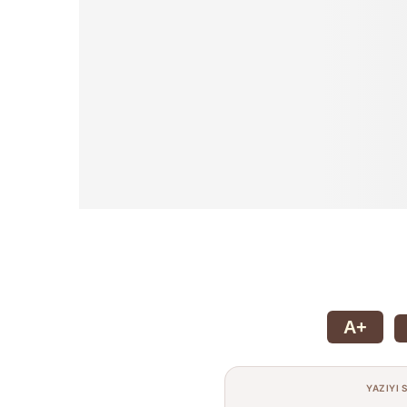
A+
YAZIYI 