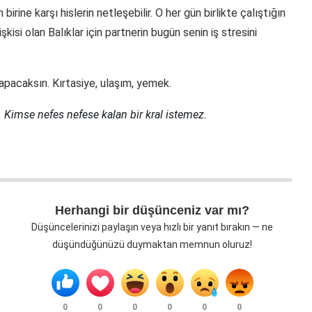
irine karşı hislerin netleşebilir. O her gün birlikte çalıştığın
kisi olan Balıklar için partnerin bugün senin iş stresini
yapacaksın. Kırtasiye, ulaşım, yemek.
. Kimse nefes nefese kalan bir kral istemez.
Herhangi bir düşünceniz var mı?
Düşüncelerinizi paylaşın veya hızlı bir yanıt bırakın — ne
düşündüğünüzü duymaktan memnun oluruz!
0
0
0
0
0
0