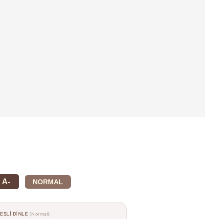
A-
NORMAL
SESLİ DİNLE
(Normal)