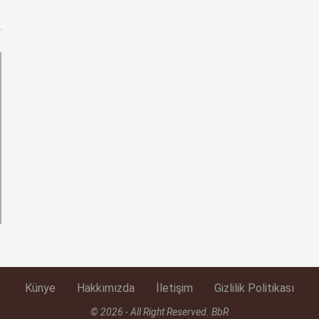
Künye
Hakkımızda
İletişim
Gizlilik Politikası
© 2026 - All Right Reserved. BbR