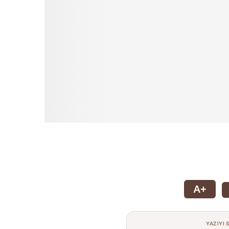
A+
YAZIYI 