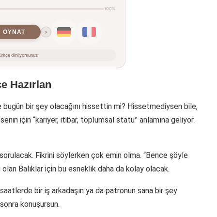
100%
OYNAT
›
rkçe dinliyorsunuz
ce Hazırlan
e bugün bir şey olacağını hissettin mi? Hissetmediysen bile,
enin için “kariyer, itibar, toplumsal statü” anlamına geliyor.
 sorulacak. Fikrini söylerken çok emin olma. “Bence şöyle
i olan Balıklar için bu esneklik daha da kolay olacak.
 saatlerde bir iş arkadaşın ya da patronun sana bir şey
, sonra konuşursun.