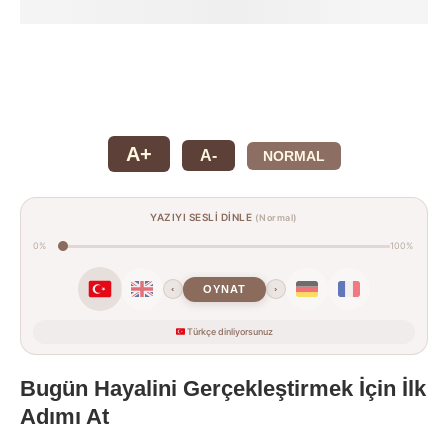
A+
A-
NORMAL
YAZIYI SESLİ DİNLE
(Normal)
0%
100%
OYNAT
‹
›
Türkçe dinliyorsunuz
Bugün Hayalini Gerçekleştirmek İçin İlk
Adımı At