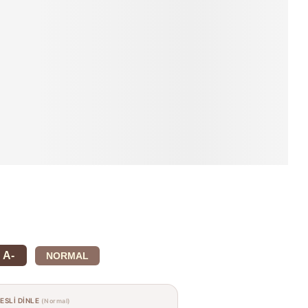
A-
NORMAL
SESLİ DİNLE
(Normal)