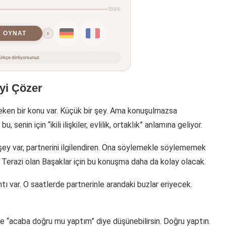
100%
OYNAT
›
rkçe dinliyorsunuz
eyi Çözer
eken bir konu var. Küçük bir şey. Ama konuşulmazsa
 senin için “ikili ilişkiler, evlilik, ortaklık” anlamına geliyor.
şey var, partnerini ilgilendiren. Ona söylemekle söylememek
i Terazi olan Başaklar için bu konuşma daha da kolay olacak.
ı var. O saatlerde partnerinle arandaki buzlar eriyecek.
 “acaba doğru mu yaptım” diye düşünebilirsin. Doğru yaptın.