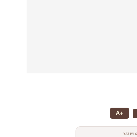
A+
YAZIYI 