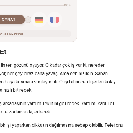
100%
OYNAT
›
rkçe dinliyorsunuz
 Et
listen gözünü oyuyor. O kadar çok iş var ki, nereden
yor, her şey biraz daha yavaş. Ama sen hızlısın. Sabah
en başa koymanı sağlayacak. O işi bitirince diğerleri kolay
 hızlı bitirecek.
 arkadaşının yardım teklifini getirecek. Yardımı kabul et.
ekte zorlansa da, edecek.
r işi yaparken dikkatin dağılmasına sebep olabilir. Telefonu