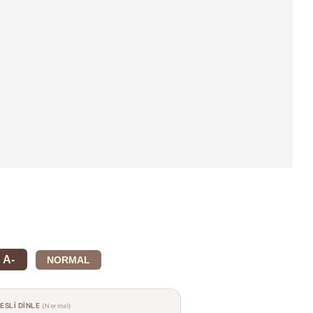
A-
NORMAL
SESLİ DİNLE
(Normal)