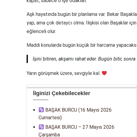
kapat, sadece o işe odaklan.
Aşk hayatında bugün bir planlama var. Bekar Başaklar,
yap, ama çok detaycı olma. İlişkisi olan Başaklar için pa
eğlenceli olur.
Maddi konularda bugün küçük bir harcama yapacaksın
İşini bitiren, akşamı rahat eder. Bugün bitir, sonra
Yarın görüşmek üzere, sevgiyle kal.
İlginizi Çekebilecekler
BAŞAK BURCU (16 Mayıs 2026
Cumartesi)
BAŞAK BURCU – 27 Mayıs 2026
Çarşamba