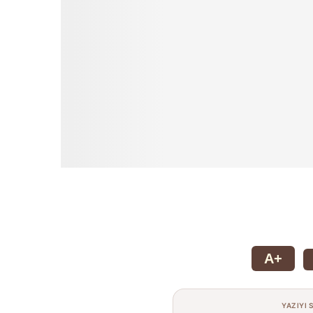
A+
YAZIYI 