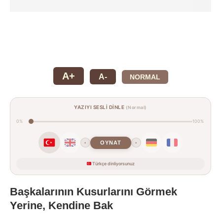
A+
A-
NORMAL
YAZIYI SESLİ DİNLE
(Normal)
0%
100%
OYNAT
‹
›
Türkçe dinliyorsunuz
Başkalarının Kusurlarını Görmek
Yerine, Kendine Bak