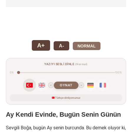
A+
A-
NORMAL
YAZIYI SESLİ DİNLE
(Normal)
0%
100%
OYNAT
‹
›
Türkçe dinliyorsunuz
Ay Kendi Evinde, Bugün Senin Günün
Sevgili Boğa, bugün Ay senin burcunda. Bu demek oluyor ki,