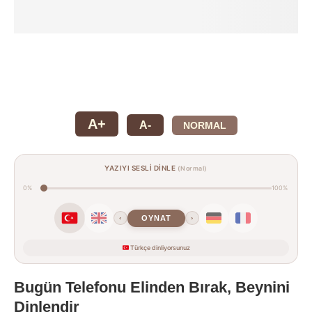
A+
A-
NORMAL
YAZIYI SESLİ DİNLE
(Normal)
0%
100%
OYNAT
‹
›
Türkçe dinliyorsunuz
Bugün Telefonu Elinden Bırak, Beynini
Dinlendir