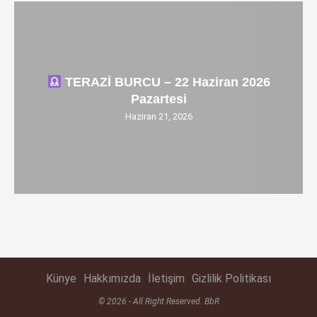
TERAZİ BURCU – 22 Haziran 2026
Pazartesi
Haziran 21, 2026
Künye
Hakkımızda
İletişim
Gizlilik Politikası
© 2026 - All Right Reserved. BbR