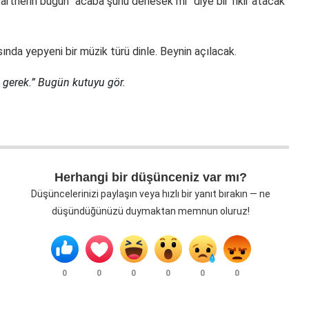
n partnerin bugün “acaba şunu denesek mi” diye bir fikir atacak
sında yepyeni bir müzik türü dinle. Beynin açılacak.
 gerek.” Bugün kutuyu gör.
Herhangi bir düşünceniz var mı?
Düşüncelerinizi paylaşın veya hızlı bir yanıt bırakın — ne
düşündüğünüzü duymaktan memnun oluruz!
0
0
0
0
0
0