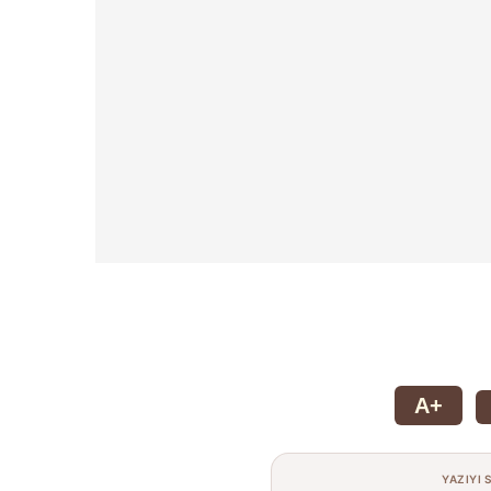
A+
YAZIYI 