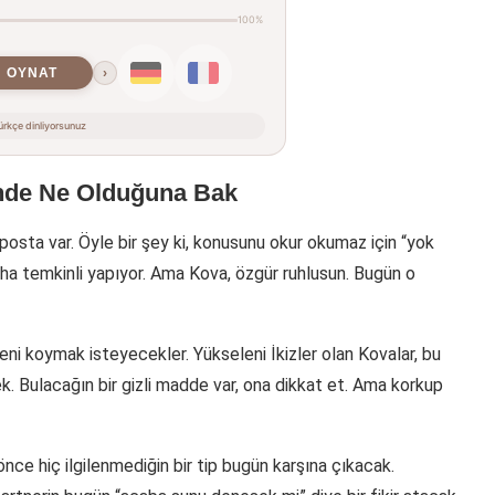
100%
OYNAT
›
rkçe dinliyorsunuz
inde Ne Olduğuna Bak
osta var. Öyle bir şey ki, konusunu okur okumaz için “yok
daha temkinli yapıyor. Ama Kova, özgür ruhlusun. Bugün o
seni koymak isteyecekler. Yükseleni İkizler olan Kovalar, bu
k. Bulacağın bir gizli madde var, ona dikkat et. Ama korkup
önce hiç ilgilenmediğin bir tip bugün karşına çıkacak.