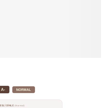
A-
NORMAL
SESLİ DİNLE
(Normal)