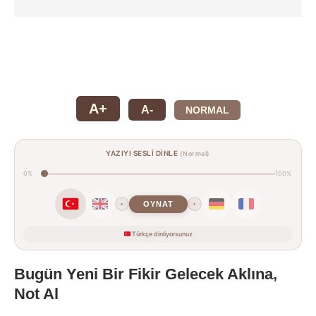
A+
A-
NORMAL
YAZIYI SESLİ DİNLE
(Normal)
0%
100%
OYNAT
‹
›
Türkçe dinliyorsunuz
Bugün Yeni Bir Fikir Gelecek Aklına,
Not Al