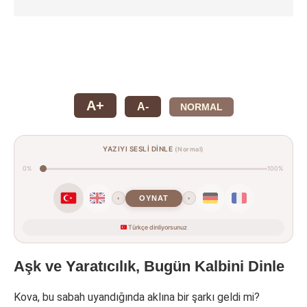
A+
A-
NORMAL
YAZIYI SESLİ DİNLE
(Normal)
0%
100%
OYNAT
‹
›
Türkçe dinliyorsunuz
Aşk ve Yaratıcılık, Bugün Kalbini Dinle
Kova, bu sabah uyandığında aklına bir şarkı geldi mi?