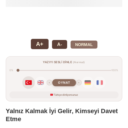
A+
A-
NORMAL
YAZIYI SESLİ DİNLE
(Normal)
0%
100%
OYNAT
‹
›
Türkçe dinliyorsunuz
Yalnız Kalmak İyi Gelir, Kimseyi Davet
Etme