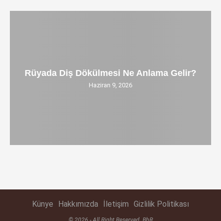
Rüyada Diş Dökülmesi Ne Anlama Gelir?
Haziran 9, 2026
Künye
Hakkımızda
İletişim
Gizlilik Politikası
© 2026 - All Right Reserved. BbR