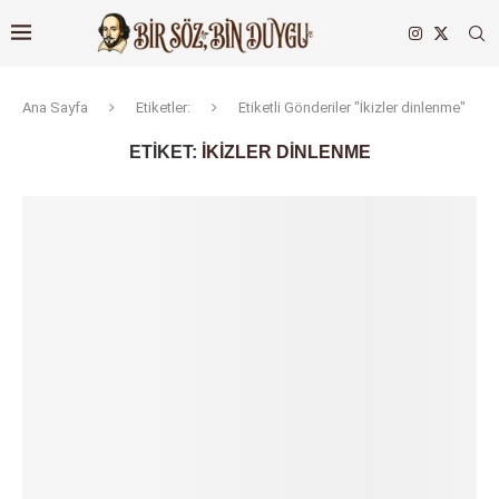
Ana Sayfa
Etiketler:
Etiketli Gönderiler "İkizler dinlenme"
ETIKET:
İKIZLER DINLENME