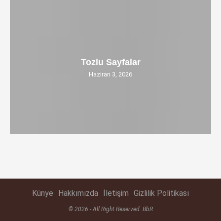
Tozlu Sayfalar
Haziran 3, 2026
Künye
Hakkımızda
İletişim
Gizlilik Politikası
© 2026 - All Right Reserved. BbR