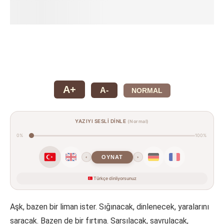
A+
A-
NORMAL
YAZIYI SESLİ DİNLE
(Normal)
0%
100%
OYNAT
‹
›
Türkçe dinliyorsunuz
Aşk, bazen bir liman ister. Sığınacak, dinlenecek, yaralarını
saracak. Bazen de bir fırtına. Sarsılacak, savrulacak,