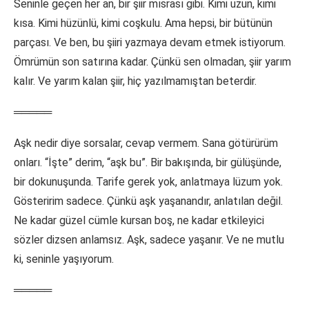
Seninle geçen her an, bir şiir mısrası gibi. Kimi uzun, kimi
kısa. Kimi hüzünlü, kimi coşkulu. Ama hepsi, bir bütünün
parçası. Ve ben, bu şiiri yazmaya devam etmek istiyorum.
Ömrümün son satırına kadar. Çünkü sen olmadan, şiir yarım
kalır. Ve yarım kalan şiir, hiç yazılmamıştan beterdir.
═════
Aşk nedir diye sorsalar, cevap vermem. Sana götürürüm
onları. “İşte” derim, “aşk bu”. Bir bakışında, bir gülüşünde,
bir dokunuşunda. Tarife gerek yok, anlatmaya lüzum yok.
Gösteririm sadece. Çünkü aşk yaşanandır, anlatılan değil.
Ne kadar güzel cümle kursan boş, ne kadar etkileyici
sözler dizsen anlamsız. Aşk, sadece yaşanır. Ve ne mutlu
ki, seninle yaşıyorum.
═════