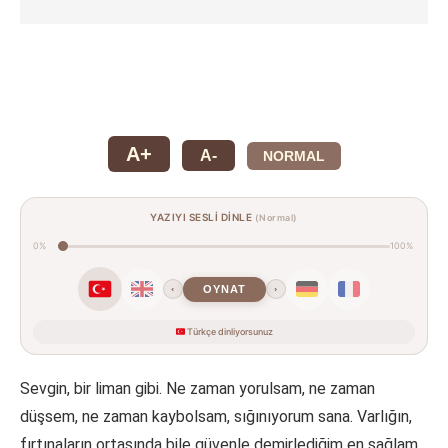
A+
A-
NORMAL
YAZIYI SESLİ DİNLE
(Normal)
0%
100%
OYNAT
‹
›
Türkçe dinliyorsunuz
Sevgin, bir liman gibi. Ne zaman yorulsam, ne zaman
düşsem, ne zaman kaybolsam, sığınıyorum sana. Varlığın,
fırtınaların ortasında bile güvenle demirlediğim en sağlam