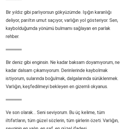
Bir yıldız gibi parlıyorsun gökyüzümde. Işığın karanlığı
deliyor, parıltın umut saçıyor, varlığın yol gösteriyor. Sen,
kaybolduğumda yönümü bulmamı sağlayan en parlak
rehber.
═════
Bir deniz gibi enginsin. Ne kadar baksam doyamıyorum, ne
kadar dalsam çıkamıyorum. Derinlerinde kaybolmak
istiyorum, sularında boğulmak, dalgalarında sürüklenmek.
Varlığın, keşfedilmeyi bekleyen en gizemli okyanus.
═════
Ve son olarak… Seni seviyorum. Bu üç kelime, tüm
iltifatların, tüm güzel sözlerin, tüm şiirlerin özeti. Varlığın,
sevginin en yalın, en saf, en güzel ifadesi.