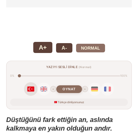
A+
A-
NORMAL
YAZIYI SESLİ DİNLE
(Normal)
0%
100%
OYNAT
‹
›
Türkçe dinliyorsunuz
Düştüğünü fark ettiğin an, aslında
kalkmaya en yakın olduğun andır.