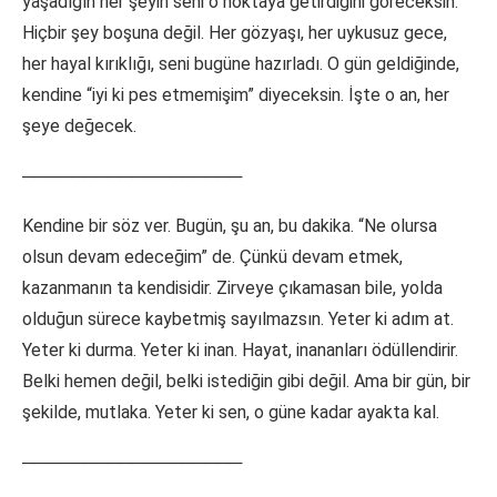
yaşadığın her şeyin seni o noktaya getirdiğini göreceksin.
Hiçbir şey boşuna değil. Her gözyaşı, her uykusuz gece,
her hayal kırıklığı, seni bugüne hazırladı. O gün geldiğinde,
kendine “iyi ki pes etmemişim” diyeceksin. İşte o an, her
şeye değecek.
──────────────────
Kendine bir söz ver. Bugün, şu an, bu dakika. “Ne olursa
olsun devam edeceğim” de. Çünkü devam etmek,
kazanmanın ta kendisidir. Zirveye çıkamasan bile, yolda
olduğun sürece kaybetmiş sayılmazsın. Yeter ki adım at.
Yeter ki durma. Yeter ki inan. Hayat, inananları ödüllendirir.
Belki hemen değil, belki istediğin gibi değil. Ama bir gün, bir
şekilde, mutlaka. Yeter ki sen, o güne kadar ayakta kal.
──────────────────