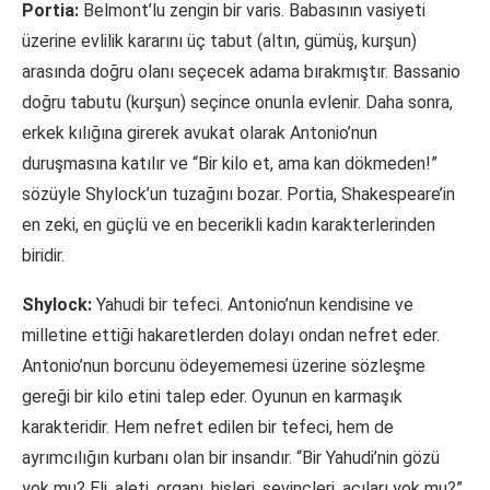
Portia:
Belmont’lu zengin bir varis. Babasının vasiyeti
üzerine evlilik kararını üç tabut (altın, gümüş, kurşun)
arasında doğru olanı seçecek adama bırakmıştır. Bassanio
doğru tabutu (kurşun) seçince onunla evlenir. Daha sonra,
erkek kılığına girerek avukat olarak Antonio’nun
duruşmasına katılır ve “Bir kilo et, ama kan dökmeden!”
sözüyle Shylock’un tuzağını bozar. Portia, Shakespeare’in
en zeki, en güçlü ve en becerikli kadın karakterlerinden
biridir.
Shylock:
Yahudi bir tefeci. Antonio’nun kendisine ve
milletine ettiği hakaretlerden dolayı ondan nefret eder.
Antonio’nun borcunu ödeyememesi üzerine sözleşme
gereği bir kilo etini talep eder. Oyunun en karmaşık
karakteridir. Hem nefret edilen bir tefeci, hem de
ayrımcılığın kurbanı olan bir insandır. “Bir Yahudi’nin gözü
yok mu? Eli, aleti, organı, hisleri, sevinçleri, acıları yok mu?”