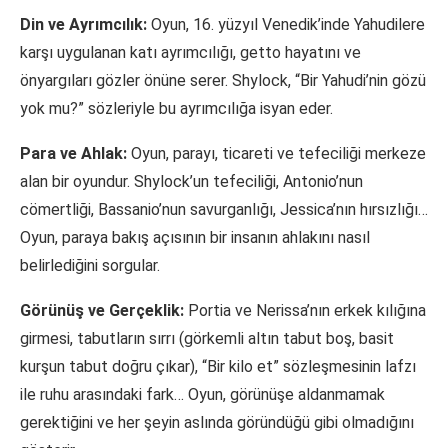
Din ve Ayrımcılık:
Oyun, 16. yüzyıl Venedik’inde Yahudilere
karşı uygulanan katı ayrımcılığı, getto hayatını ve
önyargıları gözler önüne serer. Shylock, “Bir Yahudi’nin gözü
yok mu?” sözleriyle bu ayrımcılığa isyan eder.
Para ve Ahlak:
Oyun, parayı, ticareti ve tefeciliği merkeze
alan bir oyundur. Shylock’un tefeciliği, Antonio’nun
cömertliği, Bassanio’nun savurganlığı, Jessica’nın hırsızlığı…
Oyun, paraya bakış açısının bir insanın ahlakını nasıl
belirlediğini sorgular.
Görünüş ve Gerçeklik:
Portia ve Nerissa’nın erkek kılığına
girmesi, tabutların sırrı (görkemli altın tabut boş, basit
kurşun tabut doğru çıkar), “Bir kilo et” sözleşmesinin lafzı
ile ruhu arasındaki fark… Oyun, görünüşe aldanmamak
gerektiğini ve her şeyin aslında göründüğü gibi olmadığını