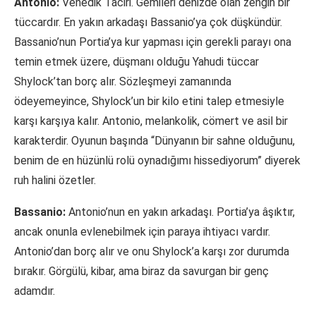
Antonio:
Venedik Taciri. Gemileri denizde olan zengin bir
tüccardır. En yakın arkadaşı Bassanio’ya çok düşkündür.
Bassanio’nun Portia’ya kur yapması için gerekli parayı ona
temin etmek üzere, düşmanı olduğu Yahudi tüccar
Shylock’tan borç alır. Sözleşmeyi zamanında
ödeyemeyince, Shylock’un bir kilo etini talep etmesiyle
karşı karşıya kalır. Antonio, melankolik, cömert ve asil bir
karakterdir. Oyunun başında “Dünyanın bir sahne olduğunu,
benim de en hüzünlü rolü oynadığımı hissediyorum” diyerek
ruh halini özetler.
Bassanio:
Antonio’nun en yakın arkadaşı. Portia’ya âşıktır,
ancak onunla evlenebilmek için paraya ihtiyacı vardır.
Antonio’dan borç alır ve onu Shylock’a karşı zor durumda
bırakır. Görgülü, kibar, ama biraz da savurgan bir genç
adamdır.