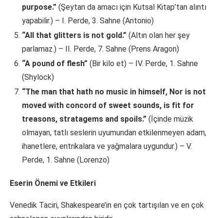
purpose.”
(Şeytan da amacı için Kutsal Kitap’tan alıntı
yapabilir.) – I. Perde, 3. Sahne (Antonio)
“All that glitters is not gold.”
(Altın olan her şey
parlamaz.) – II. Perde, 7. Sahne (Prens Aragon)
“A pound of flesh”
(Bir kilo et) – IV. Perde, 1. Sahne
(Shylock)
“The man that hath no music in himself, Nor is not
moved with concord of sweet sounds, is fit for
treasons, stratagems and spoils.”
(İçinde müzik
olmayan, tatlı seslerin uyumundan etkilenmeyen adam,
ihanetlere, entrikalara ve yağmalara uygundur.) – V.
Perde, 1. Sahne (Lorenzo)
Eserin Önemi ve Etkileri
Venedik Taciri, Shakespeare’in en çok tartışılan ve en çok