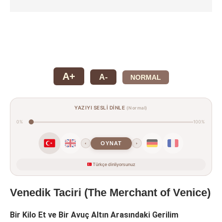
A+
A-
NORMAL
YAZIYI SESLİ DİNLE
(Normal)
0%
100%
OYNAT
‹
›
Türkçe dinliyorsunuz
Venedik Taciri (The Merchant of Venice)
Bir Kilo Et ve Bir Avuç Altın Arasındaki Gerilim