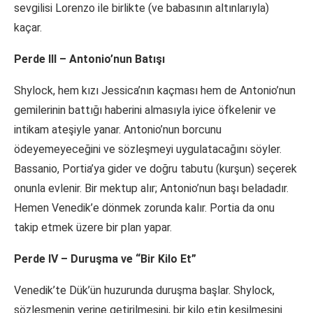
sevgilisi Lorenzo ile birlikte (ve babasının altınlarıyla)
kaçar.
Perde III – Antonio’nun Batışı
Shylock, hem kızı Jessica’nın kaçması hem de Antonio’nun
gemilerinin battığı haberini almasıyla iyice öfkelenir ve
intikam ateşiyle yanar. Antonio’nun borcunu
ödeyemeyeceğini ve sözleşmeyi uygulatacağını söyler.
Bassanio, Portia’ya gider ve doğru tabutu (kurşun) seçerek
onunla evlenir. Bir mektup alır; Antonio’nun başı beladadır.
Hemen Venedik’e dönmek zorunda kalır. Portia da onu
takip etmek üzere bir plan yapar.
Perde IV – Duruşma ve “Bir Kilo Et”
Venedik’te Dük’ün huzurunda duruşma başlar. Shylock,
sözleşmenin yerine getirilmesini, bir kilo etin kesilmesini