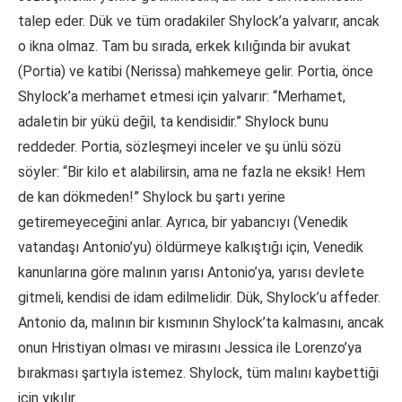
talep eder. Dük ve tüm oradakiler Shylock’a yalvarır, ancak
o ikna olmaz. Tam bu sırada, erkek kılığında bir avukat
(Portia) ve katibi (Nerissa) mahkemeye gelir. Portia, önce
Shylock’a merhamet etmesi için yalvarır: “Merhamet,
adaletin bir yükü değil, ta kendisidir.” Shylock bunu
reddeder. Portia, sözleşmeyi inceler ve şu ünlü sözü
söyler: “Bir kilo et alabilirsin, ama ne fazla ne eksik! Hem
de kan dökmeden!” Shylock bu şartı yerine
getiremeyeceğini anlar. Ayrıca, bir yabancıyı (Venedik
vatandaşı Antonio’yu) öldürmeye kalkıştığı için, Venedik
kanunlarına göre malının yarısı Antonio’ya, yarısı devlete
gitmeli, kendisi de idam edilmelidir. Dük, Shylock’u affeder.
Antonio da, malının bir kısmının Shylock’ta kalmasını, ancak
onun Hristiyan olması ve mirasını Jessica ile Lorenzo’ya
bırakması şartıyla istemez. Shylock, tüm malını kaybettiği
için yıkılır.