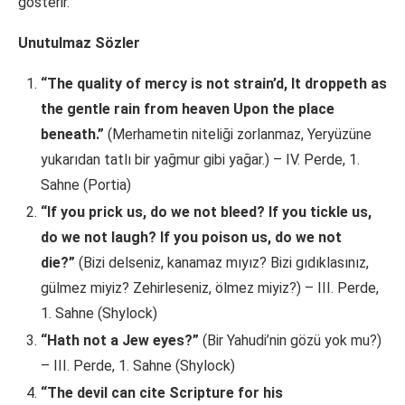
gösterir.
Unutulmaz Sözler
“The quality of mercy is not strain’d, It droppeth as
the gentle rain from heaven Upon the place
beneath.”
(Merhametin niteliği zorlanmaz, Yeryüzüne
yukarıdan tatlı bir yağmur gibi yağar.) – IV. Perde, 1.
Sahne (Portia)
“If you prick us, do we not bleed? If you tickle us,
do we not laugh? If you poison us, do we not
die?”
(Bizi delseniz, kanamaz mıyız? Bizi gıdıklasınız,
gülmez miyiz? Zehirleseniz, ölmez miyiz?) – III. Perde,
1. Sahne (Shylock)
“Hath not a Jew eyes?”
(Bir Yahudi’nin gözü yok mu?)
– III. Perde, 1. Sahne (Shylock)
“The devil can cite Scripture for his