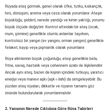
Rüyada ateş görmek, genel olarak öfke, tutku, kıskançlık,
hırs, dönüşüm, arınma veya ceza olarak yorumlanır. Ateşin
büyüklüğü, şiddeti, nerede yandığı ve kimin yaktığı, yorumu
büyük ölçüde değiştirir. Kontrol altındaki bir ateş (ocak,
mum, şömine) genellikle olumlu anlamlar taşırken,
kontrolsüz bir yangın (ev yangını, orman yangını) genellikle
felaket, kayıp veya pişmanlık olarak yorumlanır.
Rüya alimlerinin büyük çoğunluğu, ateşi genellikle bela,
fitne, savaş, hastalık veya cehennem azabı ile ilişkilendirir.
Ancak aynı ateş, bazen de kişinin içindeki tutkuyu, yaratıcı
enerjiyi veya manevi aşkı (aşk-ı ilahi) da simgeleyebilir. Bu
yüzden ateş rüyaları, dikkatle ve rüyanın tamamı göz
önünde bulundurularak yorumlanmalıdır.
2. Yangının Nerede Çıktığına Göre Rüya Tabirleri