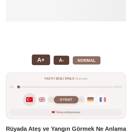
A+
A-
NORMAL
YAZIYI SESLİ DİNLE
(Normal)
0%
100%
OYNAT
‹
›
Türkçe dinliyorsunuz
Rüyada Ateş ve Yangın Görmek Ne Anlama