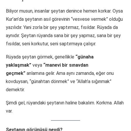
Biliyor musun, insanlar şeytan denince hemen korkar. Oysa
Kur’an’da şeytanın asıl görevinin “vesvese vermek” olduğu
yazılıdır. Yani zorla bir şey yaptırmaz, fısıldar. Rüyada da
aynıdır. Şeytan rüyanda sana bir şey yapmaz, sana bir şey
fısıldar, seni korkutur, seni saptırmaya çalışır.
Rüyada şeytan görmek, genellikle
“günaha
yaklaşmak”
veya
“manevi bir sınavdan
geçmek”
anlamına gelir. Ama aynı zamanda, eğer onu
kovduysan, “günahtan dönmek” ve “Allah’a sığınmak”
demektir.
Şimdi gel, rüyandaki şeytanın haline bakalım. Korkma. Allah
var.
Şeytanın görünüşü neydi?