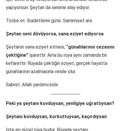
yapıyorsun. Şeytan da seninle alay ediyor.
Tövbe et. İbadetlerini gizle. Samimiyet ara.
Şeytan seni dövüyorsa, sana eziyet ediyorsa
Şeytanın sana eziyet etmesi,
“günahlarının cezasını
çektiğine”
işarettir. Ama bu rüya aynı zamanda bir
kefarettir. Rüyada çektiğin eziyet, gerçek hayatta
günahlarının azalmasına vesile olur.
Sabret. Allah yardımcındır.
Peki ya şeytanı kovduysan, yenilgiye uğrattıysan?
Şeytanı kovduysan, korkuttuysan, kaçırdıysan
İşte en güzel rüya budur. Rüyada şeytanı