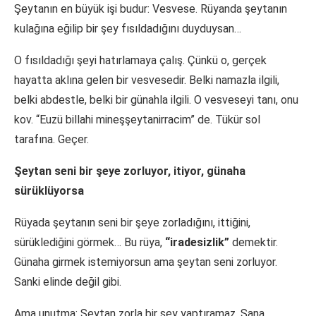
Şeytanın en büyük işi budur: Vesvese. Rüyanda şeytanın
kulağına eğilip bir şey fısıldadığını duyduysan…
O fısıldadığı şeyi hatırlamaya çalış. Çünkü o, gerçek
hayatta aklına gelen bir vesvesedir. Belki namazla ilgili,
belki abdestle, belki bir günahla ilgili. O vesveseyi tanı, onu
kov. “Euzü billahi mineşşeytanirracim” de. Tükür sol
tarafına. Geçer.
Şeytan seni bir şeye zorluyor, itiyor, günaha
sürüklüyorsa
Rüyada şeytanın seni bir şeye zorladığını, ittiğini,
sürüklediğini görmek… Bu rüya,
“iradesizlik”
demektir.
Günaha girmek istemiyorsun ama şeytan seni zorluyor.
Sanki elinde değil gibi.
Ama unutma: Şeytan zorla bir şey yaptıramaz. Sana