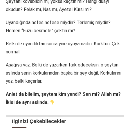
Şeytanı kovabildin mi, yoksa kaçtın mı? Hangi duayı
okudun? Felak mı, Nas mı, Ayetel Kürsi mi?
Uyandığında nefes nefese miydin? Terlemiş miydin?
Hemen “Euzü besmele” çektin mi?
Belki de uyandıktan sonra yine uyuyamadın. Korktun. Çok
normal.
Aşağıya yaz. Belki de yazarken fark edeceksin, o şeytan
aslında senin korkularından başka bir şey değil. Korkularını
yaz, belki kaçarlar.
Anlat da bilelim, şeytanı kim yendi? Sen mi? Allah mı?
İkisi de aynı aslında.
İlginizi Çekebilecekler