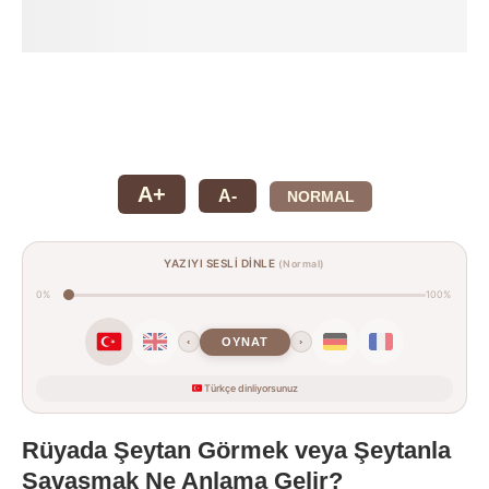
A+
A-
NORMAL
YAZIYI SESLİ DİNLE
(Normal)
0%
100%
OYNAT
‹
›
Türkçe dinliyorsunuz
Rüyada Şeytan Görmek veya Şeytanla
Savaşmak Ne Anlama Gelir?