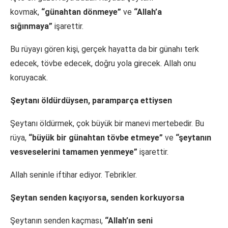
kovmak,
“günahtan dönmeye”
ve
“Allah’a
sığınmaya”
işarettir.
Bu rüyayı gören kişi, gerçek hayatta da bir günahı terk
edecek, tövbe edecek, doğru yola girecek. Allah onu
koruyacak.
Şeytanı öldürdüysen, paramparça ettiysen
Şeytanı öldürmek, çok büyük bir manevi mertebedir. Bu
rüya,
“büyük bir günahtan tövbe etmeye”
ve
“şeytanın
vesveselerini tamamen yenmeye”
işarettir.
Allah seninle iftihar ediyor. Tebrikler.
Şeytan senden kaçıyorsa, senden korkuyorsa
Şeytanın senden kaçması,
“Allah’ın seni