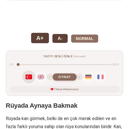
A+
A-
NORMAL
YAZIYI SESLİ DİNLE
(Normal)
0%
100%
OYNAT
‹
›
Türkçe dinliyorsunuz
Rüyada Aynaya Bakmak
Rüyada kan görmek, belki de en çok merak edilen ve en
fazla farklı yoruma sahip olan rüya konularından biridir. Kan,