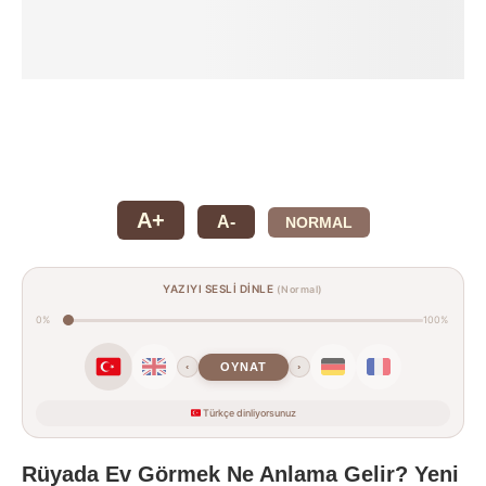
A+
A-
NORMAL
YAZIYI SESLİ DİNLE
(Normal)
0%
100%
OYNAT
‹
›
Türkçe dinliyorsunuz
Rüyada Ev Görmek Ne Anlama Gelir? Yeni