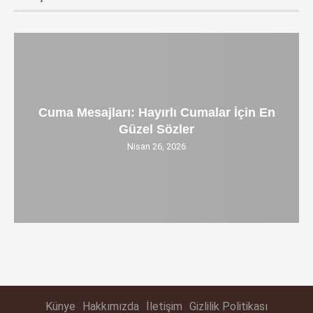
Cuma Mesajları: Hayırlı Cumalar İçin En
Güzel Sözler
Nisan 26, 2026
Künye
Hakkımızda
İletişim
Gizlilik Politikası