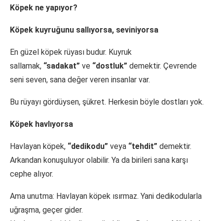
Köpek ne yapıyor?
Köpek kuyruğunu sallıyorsa, seviniyorsa
En güzel köpek rüyası budur. Kuyruk
sallamak,
“sadakat”
ve
“dostluk”
demektir. Çevrende
seni seven, sana değer veren insanlar var.
Bu rüyayı gördüysen, şükret. Herkesin böyle dostları yok.
Köpek havlıyorsa
Havlayan köpek,
“dedikodu”
veya
“tehdit”
demektir.
Arkandan konuşuluyor olabilir. Ya da birileri sana karşı
cephe alıyor.
Ama unutma: Havlayan köpek ısırmaz. Yani dedikodularla
uğraşma, geçer gider.