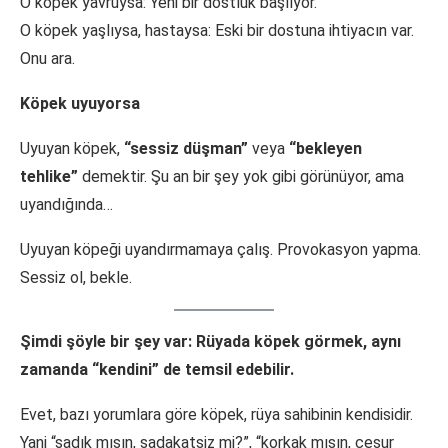
O köpek yavruysa: Yeni bir dostluk başlıyor.
O köpek yaşlıysa, hastaysa: Eski bir dostuna ihtiyacın var.
Onu ara.
Köpek uyuyorsa
Uyuyan köpek,
“sessiz düşman”
veya
“bekleyen
tehlike”
demektir. Şu an bir şey yok gibi görünüyor, ama
uyandığında…
Uyuyan köpeği uyandırmamaya çalış. Provokasyon yapma.
Sessiz ol, bekle.
Şimdi şöyle bir şey var: Rüyada köpek görmek, aynı
zamanda “kendini” de temsil edebilir.
Evet, bazı yorumlara göre köpek, rüya sahibinin kendisidir.
Yani “sadık mısın, sadakatsiz mi?”, “korkak mısın, cesur