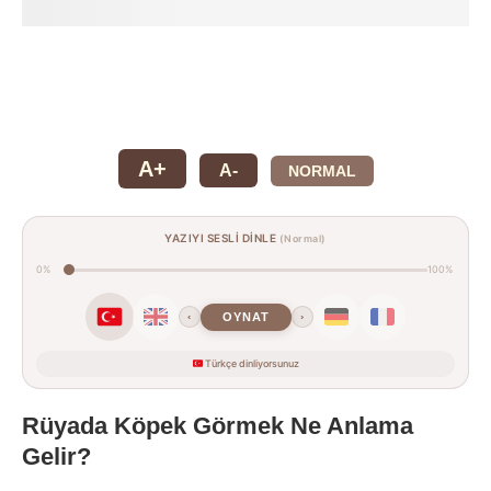
A+
A-
NORMAL
YAZIYI SESLİ DİNLE
(Normal)
0%
100%
OYNAT
‹
›
Türkçe dinliyorsunuz
Rüyada Köpek Görmek Ne Anlama
Gelir?