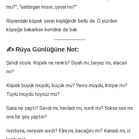
mu?”, “saldırgan mısın, uysal mı?”
Rüyandaki köpek senin kişiliğindir belki de. O yüzden
köpeğe bakarken kendine de bak.
✍️ Rüya Günlüğüne Not:
Şimdi söyle. Köpek ne renkti? Siyah mı, beyaz mı, alacalı
mı?
Köpek büyük müydü, küçük mü? Yavru muydu, ihtiyar mı?
Tüylü müydü tüysüz mü?
Sana ne yaptı? Sevdi mi, havladı mı, ısırdı mı? Yoksa sen mi
ona bir şey yaptın?
Isırdıysa, neresini ısırdı? Elini mi, bacağını mı? Kanadı mı, iz