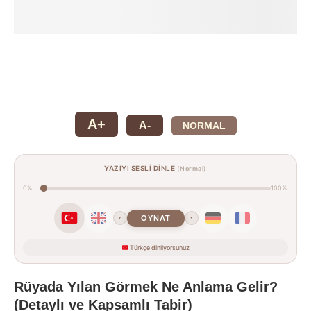
A+
A-
NORMAL
YAZIYI SESLİ DİNLE
(Normal)
0%
100%
OYNAT
‹
›
Türkçe dinliyorsunuz
Rüyada Yılan Görmek Ne Anlama Gelir?
(Detaylı ve Kapsamlı Tabir)