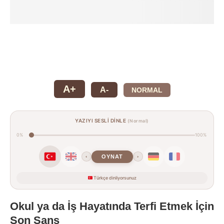
A+
A-
NORMAL
YAZIYI SESLİ DİNLE
(Normal)
0%
100%
OYNAT
‹
›
Türkçe dinliyorsunuz
Okul ya da İş Hayatında Terfi Etmek İçin
Son Şans