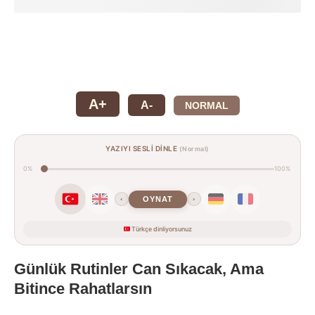
A+
A-
NORMAL
YAZIYI SESLİ DİNLE
(Normal)
0%
100%
OYNAT
‹
›
Türkçe dinliyorsunuz
Günlük Rutinler Can Sıkacak, Ama
Bitince Rahatlarsın