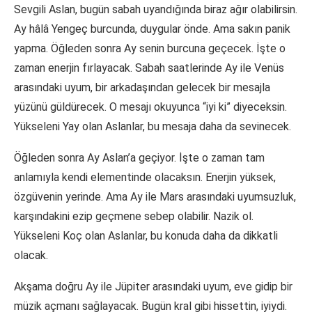
Sevgili Aslan, bugün sabah uyandığında biraz ağır olabilirsin.
Ay hâlâ Yengeç burcunda, duygular önde. Ama sakın panik
yapma. Öğleden sonra Ay senin burcuna geçecek. İşte o
zaman enerjin fırlayacak. Sabah saatlerinde Ay ile Venüs
arasındaki uyum, bir arkadaşından gelecek bir mesajla
yüzünü güldürecek. O mesajı okuyunca “iyi ki” diyeceksin.
Yükseleni Yay olan Aslanlar, bu mesaja daha da sevinecek.
Öğleden sonra Ay Aslan’a geçiyor. İşte o zaman tam
anlamıyla kendi elementinde olacaksın. Enerjin yüksek,
özgüvenin yerinde. Ama Ay ile Mars arasındaki uyumsuzluk,
karşındakini ezip geçmene sebep olabilir. Nazik ol.
Yükseleni Koç olan Aslanlar, bu konuda daha da dikkatli
olacak.
Akşama doğru Ay ile Jüpiter arasındaki uyum, eve gidip bir
müzik açmanı sağlayacak. Bugün kral gibi hissettin, iyiydi.