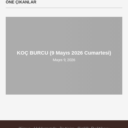
ÖNE ÇIKANLAR
KOÇ BURCU (9 Mayıs 2026 Cumartesi)
Mayıs 9, 2026