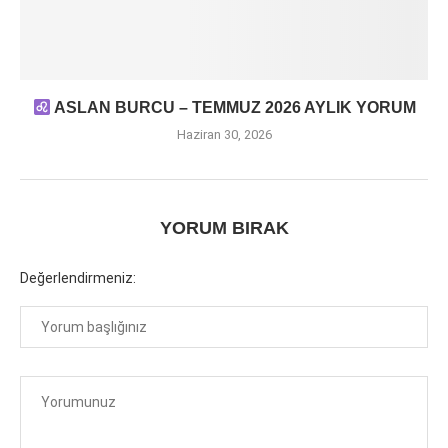
ASLAN BURCU – TEMMUZ 2026 AYLIK YORUM
Haziran 30, 2026
YORUM BIRAK
Değerlendirmeniz: