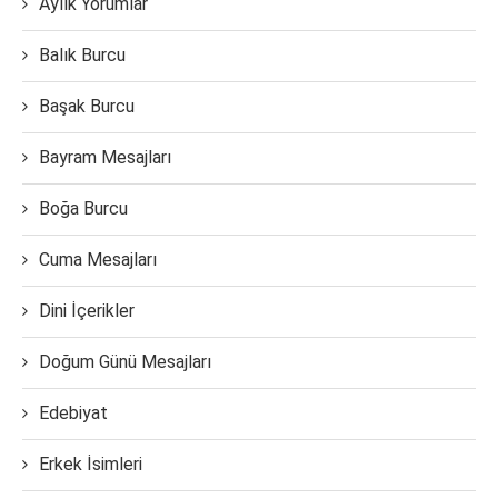
Aylık Yorumlar
Balık Burcu
Başak Burcu
Bayram Mesajları
Boğa Burcu
Cuma Mesajları
Dini İçerikler
Doğum Günü Mesajları
Edebiyat
Erkek İsimleri