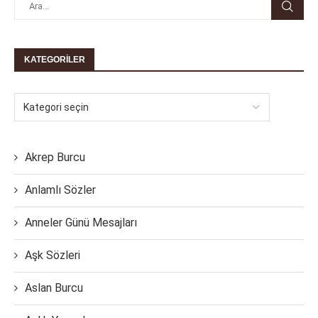
KATEGORILER
Akrep Burcu
Anlamlı Sözler
Anneler Günü Mesajları
Aşk Sözleri
Aslan Burcu