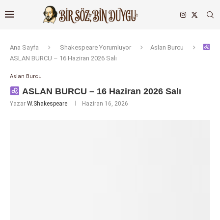
Ana Sayfa
Shakespeare Yorumluyor
Aslan Burcu
ASLAN BURCU – 16 Haziran 2026 Salı
Aslan Burcu
ASLAN BURCU – 16 Haziran 2026 Salı
Yazar
W.Shakespeare
Haziran 16, 2026