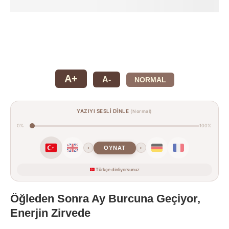
A+
A-
NORMAL
YAZIYI SESLİ DİNLE
(Normal)
0%
100%
OYNAT
‹
›
Türkçe dinliyorsunuz
Öğleden Sonra Ay Burcuna Geçiyor,
Enerjin Zirvede