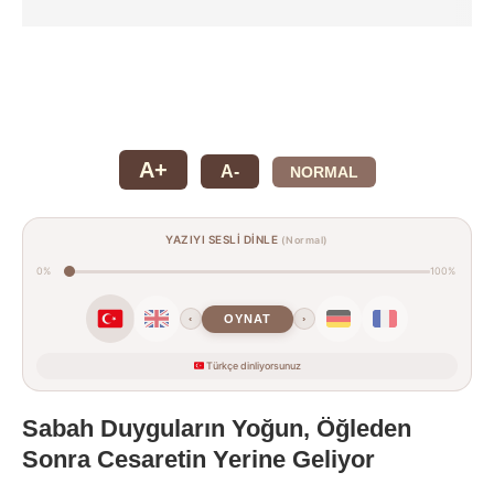
A+
A-
NORMAL
YAZIYI SESLİ DİNLE
(Normal)
0%
100%
OYNAT
‹
›
Türkçe dinliyorsunuz
Sabah Duyguların Yoğun, Öğleden
Sonra Cesaretin Yerine Geliyor