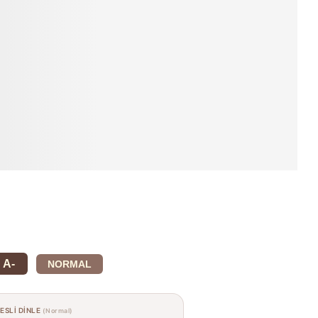
A-
NORMAL
SESLİ DİNLE
(Normal)