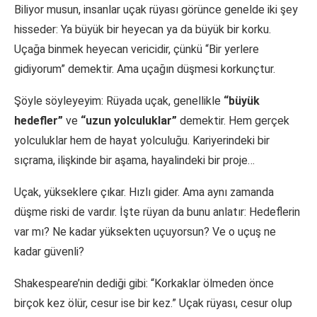
Biliyor musun, insanlar uçak rüyası görünce genelde iki şey
hisseder: Ya büyük bir heyecan ya da büyük bir korku.
Uçağa binmek heyecan vericidir, çünkü “Bir yerlere
gidiyorum” demektir. Ama uçağın düşmesi korkunçtur.
Şöyle söyleyeyim: Rüyada uçak, genellikle
“büyük
hedefler”
ve
“uzun yolculuklar”
demektir. Hem gerçek
yolculuklar hem de hayat yolculuğu. Kariyerindeki bir
sıçrama, ilişkinde bir aşama, hayalindeki bir proje…
Uçak, yükseklere çıkar. Hızlı gider. Ama aynı zamanda
düşme riski de vardır. İşte rüyan da bunu anlatır: Hedeflerin
var mı? Ne kadar yüksekten uçuyorsun? Ve o uçuş ne
kadar güvenli?
Shakespeare’nin dediği gibi: “Korkaklar ölmeden önce
birçok kez ölür, cesur ise bir kez.” Uçak rüyası, cesur olup