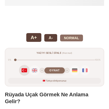
A+
A-
NORMAL
YAZIYI SESLİ DİNLE
(Normal)
0%
100%
OYNAT
‹
›
Türkçe dinliyorsunuz
Rüyada Uçak Görmek Ne Anlama
Gelir?