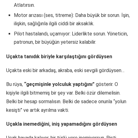
Atlatırsın.
Motor arızası (ses, titreme): Daha büyük bir sorun. İşin,
ilişkin, sağlığınla ilgili ciddi bir aksaklık.
Pilot hastalandı, uçamıyor: Liderlikte sorun. Yöneticin,
patronun, bir büyüğün yetersiz kalabilir.
Uçakta tanıdık biriyle karşılaştığını gördüysen
Uçakta eski bir arkadaş, akraba, eski sevgili gördüysen…
Bu rüya,
“geçmişinle yolculuk yaptığını”
gösterir. O
kişiyle ilgili bitmemiş bir şey var. Belki özür dilemelisin.
Belki bir hesap sormalısın. Belki de sadece onunla “yolun
kesişti” ve artık ayrılma vakti.
Uçakla inemediğini, iniş yapamadığını gördüysen
Uçak havada kalıyor, bir türlü yere inemiyorsun. Pisti