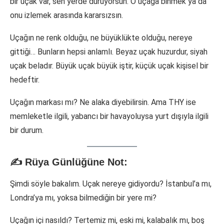
bir uçak var, sen yerde duruyorsun. O uçağa binmek ya da
onu izlemek arasında kararsızsın.
Uçağın ne renk olduğu, ne büyüklükte olduğu, nereye
gittiği… Bunların hepsi anlamlı. Beyaz uçak huzurdur, siyah
uçak beladır. Büyük uçak büyük iştir, küçük uçak kişisel bir
hedeftir.
Uçağın markası mı? Ne alaka diyebilirsin. Ama THY ise
memleketle ilgili, yabancı bir havayoluysa yurt dışıyla ilgili
bir durum.
✍️ Rüya Günlüğüne Not:
Şimdi söyle bakalım. Uçak nereye gidiyordu? İstanbul’a mı,
Londra’ya mı, yoksa bilmediğin bir yere mi?
Uçağın içi nasıldı? Tertemiz mi, eski mi, kalabalık mı, boş