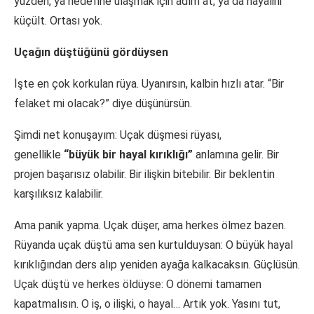
yüzden, ya hedefine ulaşmak için adım at, ya da hayalini
küçült. Ortası yok.
Uçağın düştüğünü gördüysen
İşte en çok korkulan rüya. Uyanırsın, kalbin hızlı atar. “Bir
felaket mi olacak?” diye düşünürsün.
Şimdi net konuşayım: Uçak düşmesi rüyası,
genellikle
“büyük bir hayal kırıklığı”
anlamına gelir. Bir
projen başarısız olabilir. Bir ilişkin bitebilir. Bir beklentin
karşılıksız kalabilir.
Ama panik yapma. Uçak düşer, ama herkes ölmez bazen.
Rüyanda uçak düştü ama sen kurtulduysan: O büyük hayal
kırıklığından ders alıp yeniden ayağa kalkacaksın. Güçlüsün.
Uçak düştü ve herkes öldüyse: O dönemi tamamen
kapatmalısın. O iş, o ilişki, o hayal… Artık yok. Yasını tut,