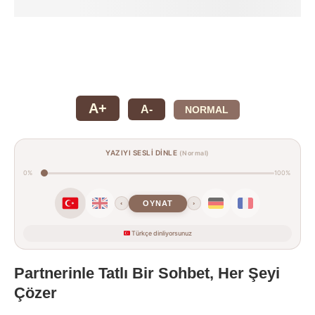
A+
A-
NORMAL
YAZIYI SESLİ DİNLE
(Normal)
0%
100%
OYNAT
‹
›
Türkçe dinliyorsunuz
Partnerinle Tatlı Bir Sohbet, Her Şeyi
Çözer