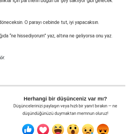
lıklar için partnerin bugün bir şey saklıyor gibi gelecek.
öneceksin. O parayı cebinde tut, iyi yapacaksın.
ıda “ne hissediyorum” yaz, altına ne geliyorsa onu yaz.
ör.
Herhangi bir düşünceniz var mı?
Düşüncelerinizi paylaşın veya hızlı bir yanıt bırakın — ne
düşündüğünüzü duymaktan memnun oluruz!