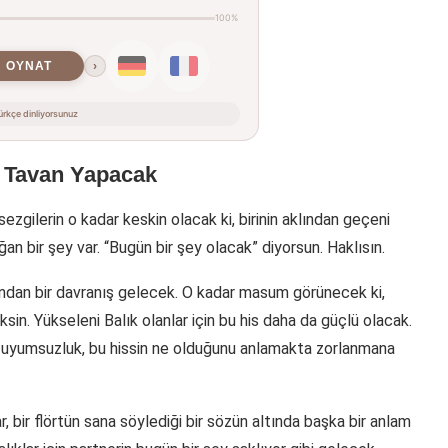
100%
OYNAT
›
rkçe dinliyorsunuz
n Tavan Yapacak
ezgilerin o kadar keskin olacak ki, birinin aklından geçeni
n bir şey var. “Bugün bir şey olacak” diyorsun. Haklısın.
ından bir davranış gelecek. O kadar masum görünecek ki,
in. Yükseleni Balık olanlar için bu his daha da güçlü olacak.
ki uyumsuzluk, bu hissin ne olduğunu anlamakta zorlanmana
r, bir flörtün sana söylediği bir sözün altında başka bir anlam