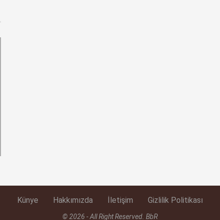
Künye
Hakkımızda
İletişim
Gizlilik Politikası
© 2026 - All Right Reserved. BbR