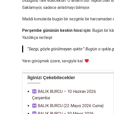
olduğunu fark edeceksin. O anlamı bul. İlişkisi olan Ba
Saklamıyor, sadece anlatmayı bilmiyor.
Maddi konularda bugün bir sezginle bir harcamadan d
Perşembe gününün keskin hissi için:
Bugün bir kâğ
Yazdıkça netleşir.
“Sezgi, gözle görülmeyen ışıktır.” Bugün o ışıkla g
Yarın görüşmek üzere, sevgiyle kal.
İlginizi Çekebilecekler
BALIK BURCU – 10 Haziran 2026
Çarşamba
BALIK BURCU (22 Mayıs 2026 Cuma)
BALIK BURCU – 30 Mayıs 2026