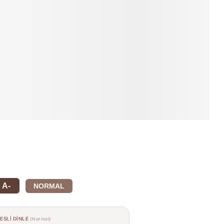
A-
NORMAL
SESLİ DİNLE
(Normal)