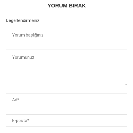
YORUM BIRAK
Değerlendirmeniz: