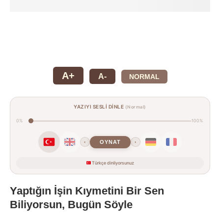
A+
A-
NORMAL
YAZIYI SESLİ DİNLE
(Normal)
0%
100%
OYNAT
‹
›
Türkçe dinliyorsunuz
Yaptığın İşin Kıymetini Bir Sen
Biliyorsun, Bugün Söyle