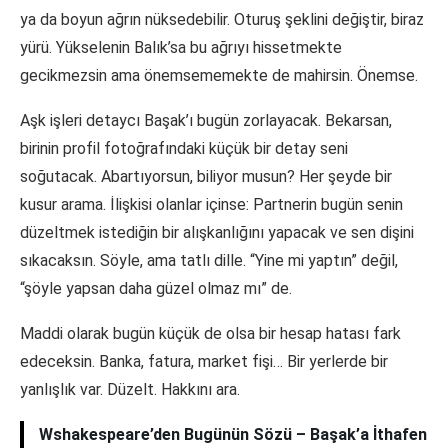
ya da boyun ağrın nüksedebilir. Oturuş şeklini değiştir, biraz
yürü. Yükselenin Balık’sa bu ağrıyı hissetmekte
gecikmezsin ama önemsememekte de mahirsin. Önemse.
Aşk işleri detaycı Başak’ı bugün zorlayacak. Bekarsan,
birinin profil fotoğrafındaki küçük bir detay seni
soğutacak. Abartıyorsun, biliyor musun? Her şeyde bir
kusur arama. İlişkisi olanlar içinse: Partnerin bugün senin
düzeltmek istediğin bir alışkanlığını yapacak ve sen dişini
sıkacaksın. Söyle, ama tatlı dille. “Yine mi yaptın” değil,
“şöyle yapsan daha güzel olmaz mı” de.
Maddi olarak bugün küçük de olsa bir hesap hatası fark
edeceksin. Banka, fatura, market fişi… Bir yerlerde bir
yanlışlık var. Düzelt. Hakkını ara.
Wshakespeare’den Bugünün Sözü – Başak’a İthafen