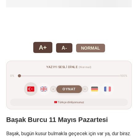
A+
A-
NORMAL
YAZIYI SESLİ DİNLE
(Normal)
0%
100%
OYNAT
‹
›
Türkçe dinliyorsunuz
Başak Burcu 11 Mayıs Pazartesi
Başak, bugün kusur bulmakla geçecek için var ya, dur biraz.