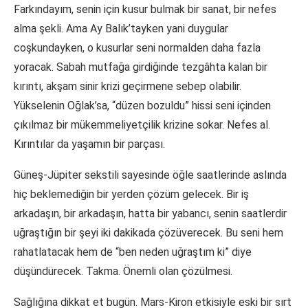
Farkındayım, senin için kusur bulmak bir sanat, bir nefes
alma şekli. Ama Ay Balık’tayken yani duygular
coşkundayken, o kusurlar seni normalden daha fazla
yoracak. Sabah mutfağa girdiğinde tezgâhta kalan bir
kırıntı, akşam sinir krizi geçirmene sebep olabilir.
Yükselenin Oğlak’sa, “düzen bozuldu” hissi seni içinden
çıkılmaz bir mükemmeliyetçilik krizine sokar. Nefes al.
Kırıntılar da yaşamın bir parçası.
Güneş-Jüpiter sekstili sayesinde öğle saatlerinde aslında
hiç beklemediğin bir yerden çözüm gelecek. Bir iş
arkadaşın, bir arkadaşın, hatta bir yabancı, senin saatlerdir
uğraştığın bir şeyi iki dakikada çözüverecek. Bu seni hem
rahatlatacak hem de “ben neden uğraştım ki” diye
düşündürecek. Takma. Önemli olan çözülmesi.
Sağlığına dikkat et bugün. Mars-Kiron etkisiyle eski bir sırt