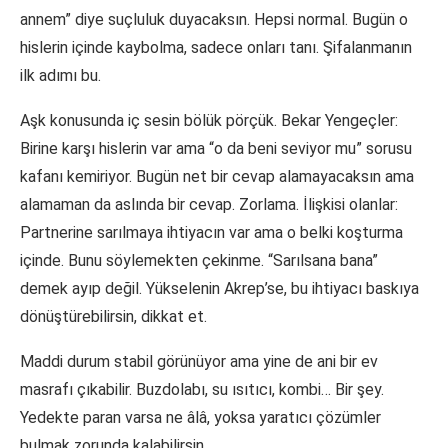
annem” diye suçluluk duyacaksın. Hepsi normal. Bugün o
hislerin içinde kaybolma, sadece onları tanı. Şifalanmanın
ilk adımı bu.
Aşk konusunda iç sesin bölük pörçük. Bekar Yengeçler:
Birine karşı hislerin var ama “o da beni seviyor mu” sorusu
kafanı kemiriyor. Bugün net bir cevap alamayacaksın ama
alamaman da aslında bir cevap. Zorlama. İlişkisi olanlar:
Partnerine sarılmaya ihtiyacın var ama o belki koşturma
içinde. Bunu söylemekten çekinme. “Sarılsana bana”
demek ayıp değil. Yükselenin Akrep’se, bu ihtiyacı baskıya
dönüştürebilirsin, dikkat et.
Maddi durum stabil görünüyor ama yine de ani bir ev
masrafı çıkabilir. Buzdolabı, su ısıtıcı, kombi… Bir şey.
Yedekte paran varsa ne âlâ, yoksa yaratıcı çözümler
bulmak zorunda kalabilirsin.