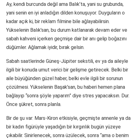
Ay, kendi burcunda değil ama Balık’ta, yani su grubunda,
yani senin en iyi anladığın dilden konuşuyor. Duyguların o
kadar açık ki, bir reklam filmine bile ağlayabilirsin.
Yükselenin Balık’san, bu durum katlanarak devam eder ve
sabah kahveni içerken geçmişe dair bir anı gelip boğazını
düğümler. Ağlamak iyidir, bırak gelsin.
Sabah saatlerinde Güneş-Jüpiter sekstili, ev ya da aileyle
ilgili bir konuda umut verici bir gelişme getirecek. Belki bir
aile büyüğünden güzel haber, belki evle ilgili bir sorunun
çözülmesi. Yükselenin Başak’san, bu haberi hemen plana
bağlayıp “sonra şöyle yaparım” diye stres yapacaksın. Dur.
Önce şükret, sonra planla.
Bir de şu var: Mars-Kiron etkisiyle, geçmişte annenle ya da
bir kadın figürüyle yaşadığın bir kırgınlık bugün yüzeye
çıkabilir. Sinirlenecek, sonra üzülecek, sonra “ama o benim