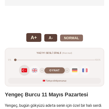
A+
A-
NORMAL
YAZIYI SESLİ DİNLE
(Normal)
0%
100%
OYNAT
‹
›
Türkçe dinliyorsunuz
Yengeç Burcu 11 Mayıs Pazartesi
Yengeç, bugün gökyüzü adeta senin için özel bir halı serdi.