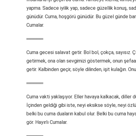
yapma. Sadece iyilik yap, sadece güzellik konuş, sa
günüdür. Cuma, hoşgörü günüdür. Bu güzel günde barışı
Cumalar.
═════
Cuma gecesi salavat getir. Bol bol, çokça, sayısız.
getirmek, ona olan sevgimizi göstermek, onun şefaati
getir. Kalbinden geçir, söyle dilinden, işit kulağın. On
═════
Cuma vakti yaklaşıyor. Eller havaya kalkacak, diller
İçinden geldiği gibi iste, neyi eksikse söyle, neyi özl
belki bu cuma duaların kabul olur. Belki bu cuma haya
gör. Hayırlı Cumalar.
═════