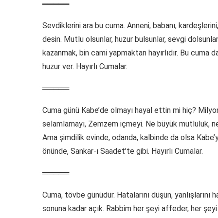
═════
Sevdiklerini ara bu cuma. Anneni, babanı, kardeşlerini
desin. Mutlu olsunlar, huzur bulsunlar, sevgi dolsunla
kazanmak, bin cami yapmaktan hayırlıdır. Bu cuma da
huzur ver. Hayırlı Cumalar.
═════
Cuma günü Kabe’de olmayı hayal ettin mi hiç? Milyonl
selamlamayı, Zemzem içmeyi. Ne büyük mutluluk, ne b
Ama şimdilik evinde, odanda, kalbinde da olsa Kabe’yi
önünde, Sankar-ı Saadet’te gibi. Hayırlı Cumalar.
═════
Cuma, tövbe günüdür. Hatalarını düşün, yanlışlarını h
sonuna kadar açık. Rabbim her şeyi affeder, her şeyi ba