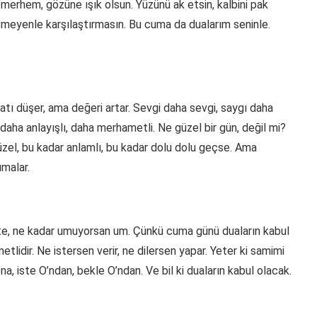
 merhem, gözüne ışık olsun. Yüzünü ak etsin, kalbini pak
sevmeyenle karşılaştırmasın. Bu cuma da dualarım seninle.
atı düşer, ama değeri artar. Sevgi daha sevgi, saygı daha
, daha anlayışlı, daha merhametli. Ne güzel bir gün, değil mi?
zel, bu kadar anlamlı, bu kadar dolu dolu geçse. Ama
umalar.
ste, ne kadar umuyorsan um. Çünkü cuma günü duaların kabul
tlidir. Ne istersen verir, ne dilersen yapar. Yeter ki samimi
na, iste O’ndan, bekle O’ndan. Ve bil ki duaların kabul olacak.