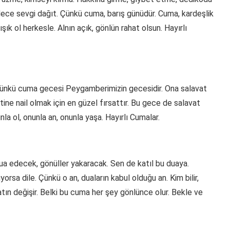
dece sevgi dağıt. Çünkü cuma, barış günüdür. Cuma, kardeşlik
k ol herkesle. Alnın açık, gönlün rahat olsun. Hayırlı
 Çünkü cuma gecesi Peygamberimizin gecesidir. Ona salavat
ne nail olmak için en güzel fırsattır. Bu gece de salavat
unla ol, onunla an, onunla yaşa. Hayırlı Cumalar.
 dua edecek, gönüller yakaracak. Sen de katıl bu duaya.
üyorsa dile. Çünkü o an, duaların kabul olduğu an. Kim bilir,
tın değişir. Belki bu cuma her şey gönlünce olur. Bekle ve