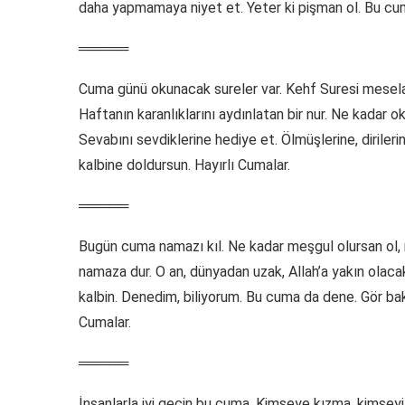
daha yapmamaya niyet et. Yeter ki pişman ol. Bu cuma
═════
Cuma günü okunacak sureler var. Kehf Suresi mesela.
Haftanın karanlıklarını aydınlatan bir nur. Ne kadar
Sevabını sevdiklerine hediye et. Ölmüşlerine, dirileri
kalbine doldursun. Hayırlı Cumalar.
═════
Bugün cuma namazı kıl. Ne kadar meşgul olursan ol, ne
namaza dur. O an, dünyadan uzak, Allah’a yakın olaca
kalbin. Denedim, biliyorum. Bu cuma da dene. Gör bak,
Cumalar.
═════
İnsanlarla iyi geçin bu cuma. Kimseye kızma, kimsey