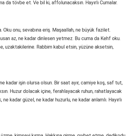
 da tövbe et. Ve bil ki, affolunacaksın. Hayırlı Cumalar.
 Oku onu, sevabına eriş. Maşaallah, ne büyük fazilet.
 okusan az, ne kadar dinlesen yetmez. Bu cuma da Kehf oku.
ne, uzaktakilerine. Rabbim kabul etsin, yüzüne aksetsin,
 kadar işin olursa olsun. Bir saat ayır, camiye koş, saf tut,
ksın. Huzur dolacak içine, ferahlayacak ruhun, rahatlayacak
 ne kadar güzel, ne kadar huzurlu, ne kadar anlamlı. Hayırlı
i üzme, kimseyi kırma. Hakkına girme, gıybet etme, dedikodu