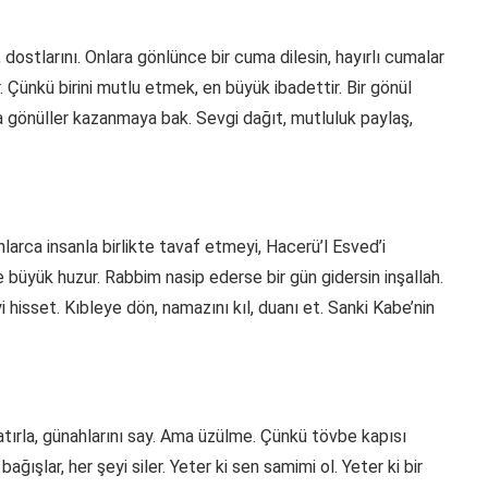
, dostlarını. Onlara gönlünce bir cuma dilesin, hayırlı cumalar
r. Çünkü birini mutlu etmek, en büyük ibadettir. Bir gönül
 gönüller kazanmaya bak. Sevgi dağıt, mutluluk paylaş,
arca insanla birlikte tavaf etmeyi, Hacerü’l Esved’i
üyük huzur. Rabbim nasip ederse bir gün gidersin inşallah.
 hisset. Kıbleye dön, namazını kıl, duanı et. Sanki Kabe’nin
atırla, günahlarını say. Ama üzülme. Çünkü tövbe kapısı
ğışlar, her şeyi siler. Yeter ki sen samimi ol. Yeter ki bir