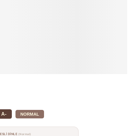
A-
NORMAL
SESLİ DİNLE
(Normal)