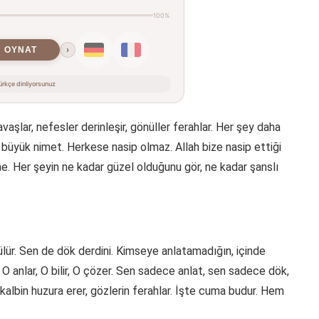
100%
OYNAT
›
rkçe dinliyorsunuz
aşlar, nefesler derinleşir, gönüller ferahlar. Her şey daha
 büyük nimet. Herkese nasip olmaz. Allah bize nasip ettiği
e. Her şeyin ne kadar güzel olduğunu gör, ne kadar şanslı
külür. Sen de dök derdini. Kimseye anlatamadığın, içinde
 O anlar, O bilir, O çözer. Sen sadece anlat, sen sadece dök,
 kalbin huzura erer, gözlerin ferahlar. İşte cuma budur. Hem