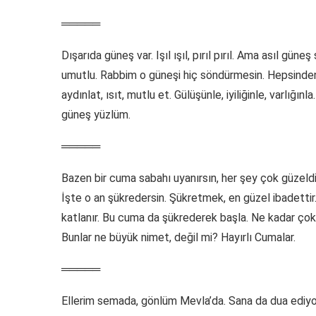
═════
Dışarıda güneş var. Işıl ışıl, pırıl pırıl. Ama asıl gün
umutlu. Rabbim o güneşi hiç söndürmesin. Hepsinden 
aydınlat, ısıt, mutlu et. Gülüşünle, iyiliğinle, varlığ
güneş yüzlüm.
═════
Bazen bir cuma sabahı uyanırsın, her şey çok güzeldir.
İşte o an şükredersin. Şükretmek, en güzel ibadettir.
katlanır. Bu cuma da şükrederek başla. Ne kadar çok şey
Bunlar ne büyük nimet, değil mi? Hayırlı Cumalar.
═════
Ellerim semada, gönlüm Mevla’da. Sana da dua ediyor