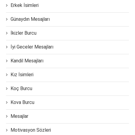
Erkek İsimleri
Günaydın Mesajları
İkizler Burcu
İyi Geceler Mesajları
Kandil Mesajları
Kız İsimleri
Koç Burcu
Kova Burcu
Mesajlar
Motivasyon Sözleri