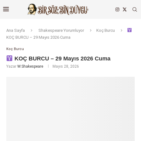
Ana Sayfa
Shakespeare Yorumluyor
Koç Burcu
KOÇ BURCU – 29 Mayıs 2026 Cuma
Koç Burcu
KOÇ BURCU – 29 Mayıs 2026 Cuma
Yazar
W.Shakespeare
Mayıs 28, 2026