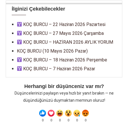
İlginizi Çekebilecekler
KOÇ BURCU – 22 Haziran 2026 Pazartesi
KOÇ BURCU – 27 Mayıs 2026 Çarşamba
KOÇ BURCU – HAZİRAN 2026 AYLIK YORUM
KOÇ BURCU (10 Mayıs 2026 Pazar)
KOÇ BURCU – 18 Haziran 2026 Perşembe
KOÇ BURCU – 7 Haziran 2026 Pazar
Herhangi bir düşünceniz var mı?
Düşüncelerinizi paylaşın veya hızlı bir yanıt bırakın — ne
düşündüğünüzü duymaktan memnun oluruz!
0
0
0
0
0
0