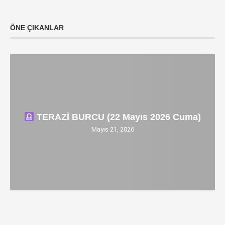
ÖNE ÇIKANLAR
TERAZİ BURCU (22 Mayıs 2026 Cuma)
Mayıs 21, 2026